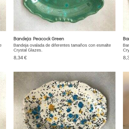
Bandeja Peacock Green
Ba
e
Bandeja ovalada de diferentes tamaños con esmalte
Ban
Crystal Glazes.
Cry
8,34 €
8,