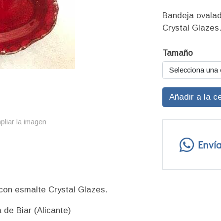
Bandeja ovalad
Crystal Glazes
Tamaño
Selecciona una
Añadir a la c
pliar la imagen
Enví
con esmalte Crystal Glazes.
de Biar (Alicante)