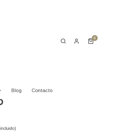
0
ja Rojo Cadmio-
Blog
Contacto
o
incluido)