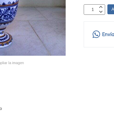
A
Enví
pliar la imagen
o